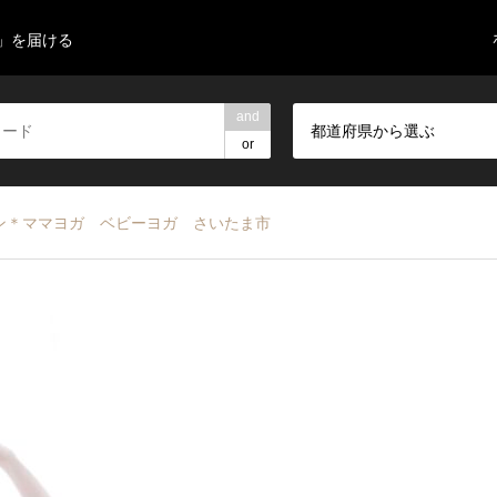
」を届ける
and
都道府県から選ぶ
or
ン＊ママヨガ ベビーヨガ さいたま市