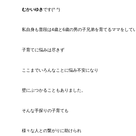
むかいゆき
です
(^ ^)
私自身も普段は
4
歳と
6
歳の男の子兄弟を育てるママをして
子育てに悩みは尽きず
ここまでいろんなことに悩み不安になり
壁にぶつかることもありました。
そんな手探りの子育ても
様々な人との繋がりに助けられ