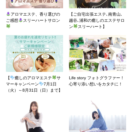
アロマエステ、香り選びの
【ご自宅出張エステ､南青山､
ご感想
スリーハートサロン
越谷､浦和の癒しのエステサロ
ン
スリーハート】
【
癒しのアロマエステ
サ
Life story フォトグラファー！
マーキャンペーン
7月1日
心寄り添い想いをカタチに！
（火）～8月31日（日）まで】