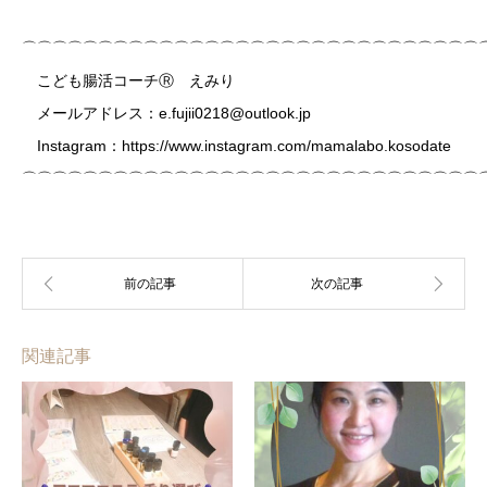
⌒⌒⌒⌒⌒⌒⌒⌒⌒⌒⌒⌒⌒⌒⌒⌒⌒⌒⌒⌒⌒⌒⌒⌒⌒⌒⌒⌒⌒⌒
こども腸活コーチⓇ
えみり
メールアドレス：e.fujii0218@outlook.jp
Instagram：https://www.instagram.com/mamalabo.kosodate
⌒⌒⌒⌒⌒⌒⌒⌒⌒⌒⌒⌒⌒⌒⌒⌒⌒⌒⌒⌒⌒⌒⌒⌒⌒⌒⌒⌒⌒⌒
関連記事