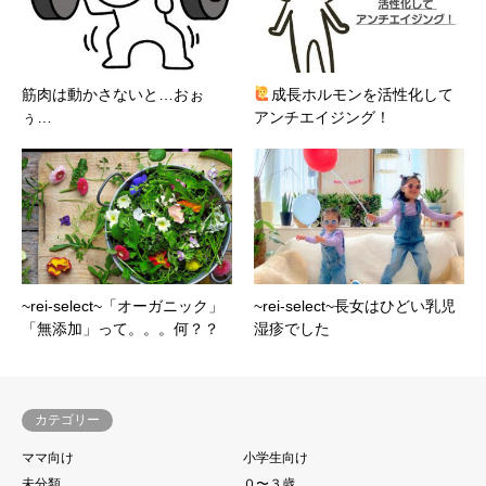
筋肉は動かさないと…おぉ
成長ホルモンを活性化して
ぅ…
アンチエイジング！
~rei-select~「オーガニック」
~rei-select~長女はひどい乳児
「無添加」って。。。何？？
湿疹でした
カテゴリー
ママ向け
小学生向け
未分類
０〜３歳