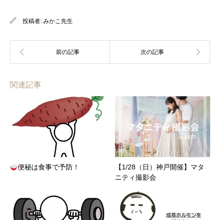
投稿者:
みかこ先生
関連記事
便秘は食事で予防！
【1/28（日）神戸開催】マタ
ニティ撮影会