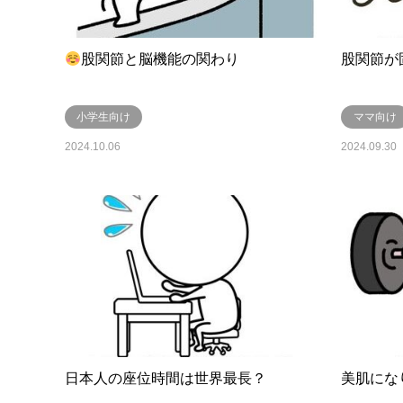
股関節と脳機能の関わり
股関節が
小学生向け
ママ向け
2024.10.06
2024.09.30
日本人の座位時間は世界最長？
美肌にな