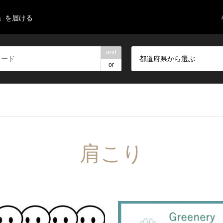
」を届ける
and
都道府県から選ぶ
or
肩こり