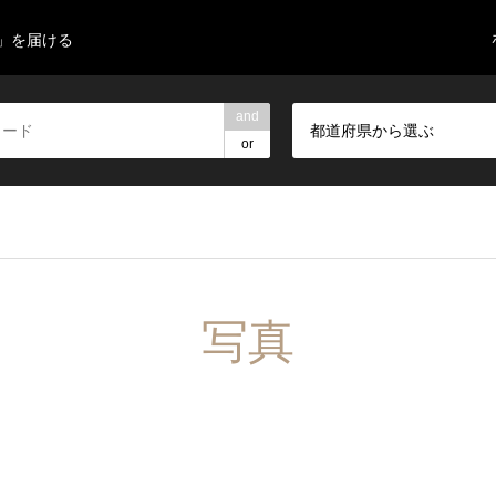
」を届ける
and
都道府県から選ぶ
or
写真