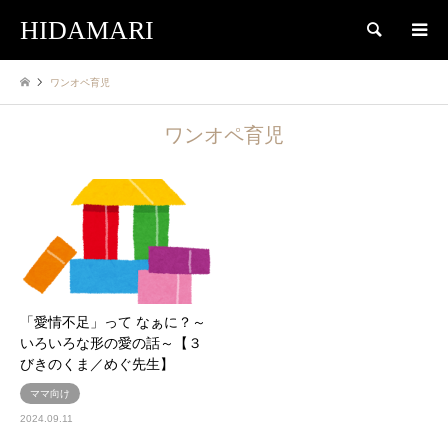
HIDAMARI
検索
ワンオペ育児
ワンオペ育児
「愛情不足」って なぁに？～
いろいろな形の愛の話～【３
びきのくま／めぐ先生】
ママ向け
2024.09.11