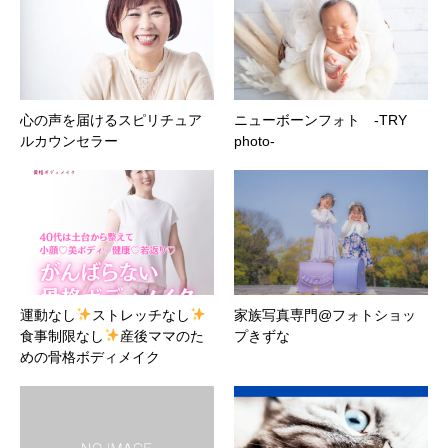
心の声を届けるスピリチュア
ニューボーンフォト -TRY
ルカウンセラー
photo-
運動なし
ストレッチなし
家族写真専門@フォトショッ
食事制限なし
産後ママのた
プきずな
めの骨格ボディメイク