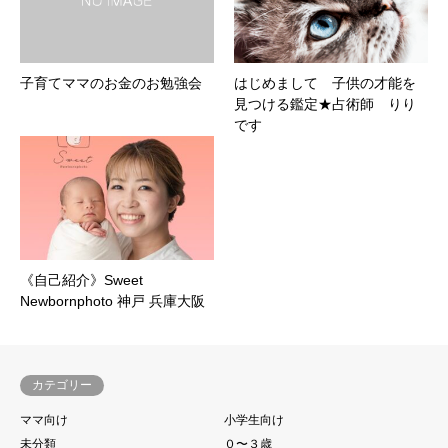
子育てママのお金のお勉強会
はじめまして 子供の才能を
見つける鑑定★占術師 りり
です
《自己紹介》Sweet
Newbornphoto 神戸 兵庫大阪
カテゴリー
ママ向け
小学生向け
未分類
０〜３歳