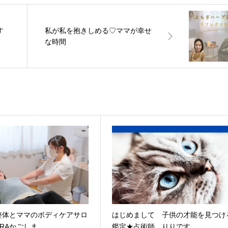
す
私が私を抱きしめる♡ママが幸せ
な時間
整体とママのボディケアサロ
はじめまして 子供の才能を見つけ
URAかごしま
鑑定★占術師 りりです