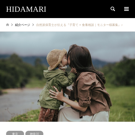
HIDAMARI
検索
紹介ページ
自然派保育士が伝える『子育て × 食養相談｜モニター様募集』♪
東京
神奈川