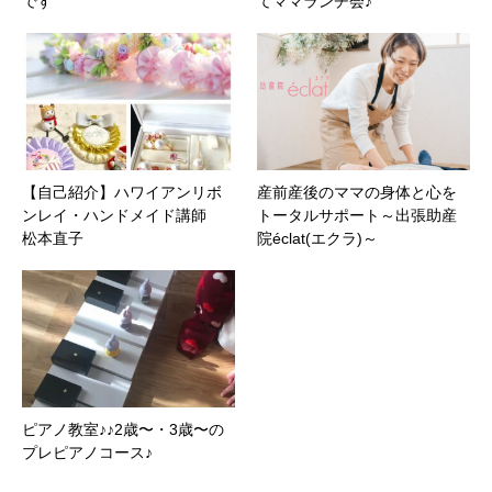
です
てママランチ会♪
【自己紹介】ハワイアンリボ
産前産後のママの身体と心を
ンレイ・ハンドメイド講師
トータルサポート～出張助産
松本直子
院éclat(エクラ)～
ピアノ教室♪♪2歳〜・3歳〜の
プレピアノコース♪