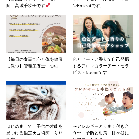
師 髙城千絵子です
ンEmiclatです。
【毎日の食事で心と体を健康
色とアートと香りで自己発掘
に保つ】管理栄養士中心の
するアロマカラーアートセラ
ピストNaomiです
はじめまして 子供の才能を
〜アレルギーとうまく付き合
見つける鑑定★占術師 りり
う〜 予防と対策 幡ヶ谷に