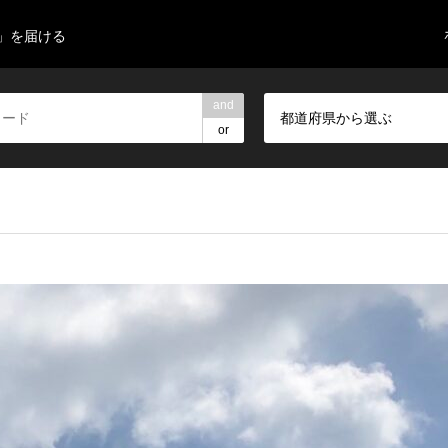
」を届ける
and
都道府県から選ぶ
or