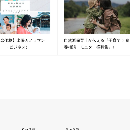
記念価格】出張カメラマン
自然派保育士が伝える『子育て × 食
リー・ビジネス）
養相談｜モニター様募集』♪
０〜３歳
３〜５歳