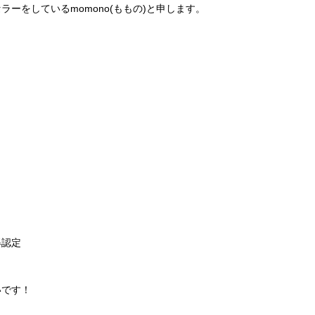
ーをしているmomono(ももの)と申します。
得認定
いです！