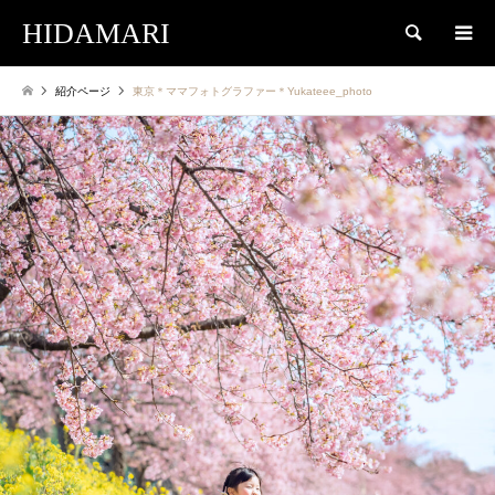
HIDAMARI
検索
紹介ページ
東京＊ママフォトグラファー＊Yukateee_photo