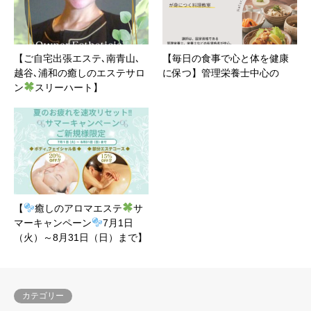
【ご自宅出張エステ､南青山､
【毎日の食事で心と体を健康
越谷､浦和の癒しのエステサロ
に保つ】管理栄養士中心の
ン
スリーハート】
【
癒しのアロマエステ
サ
マーキャンペーン
7月1日
（火）～8月31日（日）まで】
カテゴリー