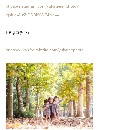
https://instagram.com/yukateee_photo?
igshid=NzZlODBkYWE4Ng==
HPはコチラ↓
https://yukas2vv.wixsite.com/yukateephoto