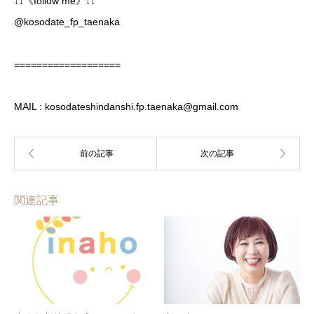
↓↓《follow me》↓↓
@kosodate_fp_taenaka
===================
MAIL : kosodateshindanshi.fp.taenaka@gmail.com
関連記事