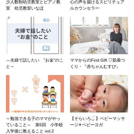
少人数制幼児教室とピアノ教
心の声を届けるスピリチュア
室 幼児教室いなほ
ルカウンセラー
～夫婦で話したい ”お金”のこ
ママからのFirst Gift ♡肌着つ
と～
くり・『赤ちゃんむすび』
～勉強できる子のママがやっ
【そらいろ◡̈ 】ベビーマッサ
ていること～ 第5回 小学校
ージ✴︎ベビーヨガ
入学後に教えること vol.2