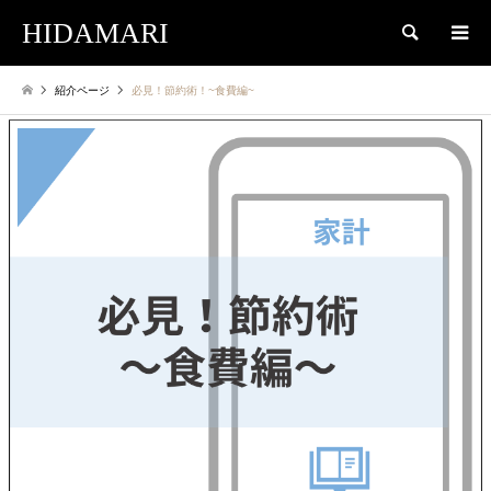
HIDAMARI
検索
紹介ページ
必見！節約術！~食費編~