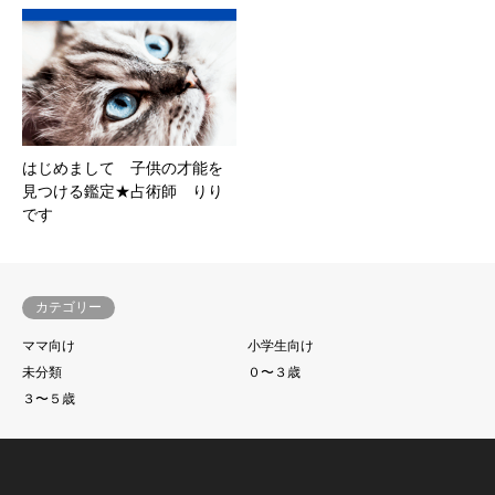
はじめまして 子供の才能を
見つける鑑定★占術師 りり
です
カテゴリー
ママ向け
小学生向け
未分類
０〜３歳
３〜５歳