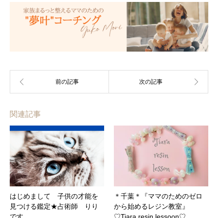
関連記事
はじめまして 子供の才能を
＊千葉＊『ママのためのゼロ
見つける鑑定★占術師 りり
から始めるレジン教室』
です
♡Tiara resin lessoon♡