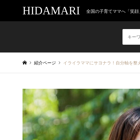
HIDAMARI
全国の子育てママへ「笑顔
紹介ページ
イライラママにサヨナラ！自分軸を整え