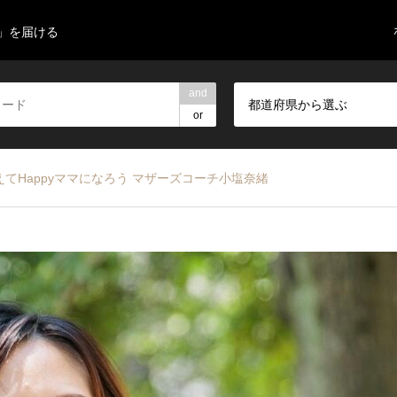
」を届ける
and
都道府県から選ぶ
or
てHappyママになろう マザーズコーチ小塩奈緒