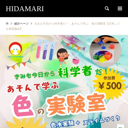
HIDAMARI
検索
紹介ページ
きみも今日から科学者だ！ あそんで学ぶ 色の実験室【日本こど
も色彩協会】