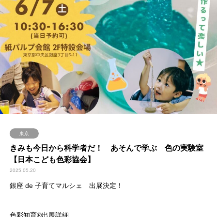
東京
きみも今日から科学者だ！ あそんで学ぶ 色の実験室
【日本こども色彩協会】
2025.05.20
銀座 de 子育てマルシェ 出展決定！
色彩知育®︎出展詳細