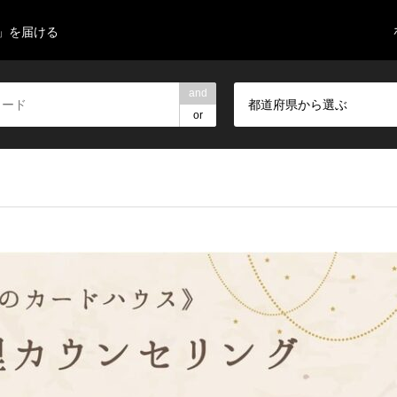
」を届ける
and
都道府県から選ぶ
or