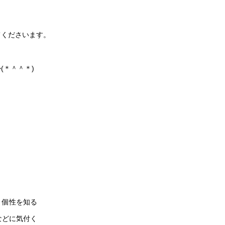
てくださいます。
(＊＾＾＊)
・個性を知る
などに気付く