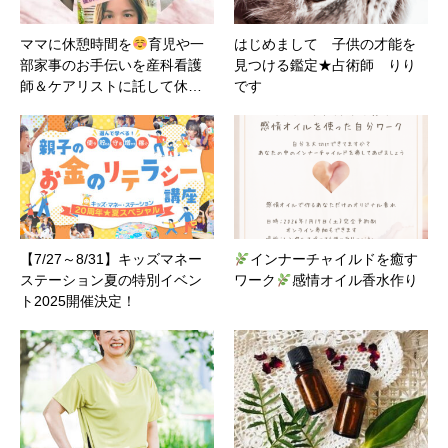
ママに休憩時間を
育児や一
はじめまして 子供の才能を
部家事のお手伝いを産科看護
見つける鑑定★占術師 りり
師＆ケアリストに託して休…
です
【7/27～8/31】キッズマネー
インナーチャイルドを癒す
ステーション夏の特別イベン
ワーク
感情オイル香水作り
ト2025開催決定！