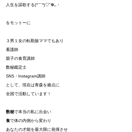
人生を謳歌する(*´˘`*)♡˚❁｡.･
をモットーに
３男１女の転勤族ママでもあり
看護師
親子の食育講師
数秘鑑定士
SNS・Instagram講師
として、現在は青森を拠点に
全国で活動しています！
数秘
で本当の私に出会い
食
で体の内側から変わり
あなたの才能を最大限に発揮させ