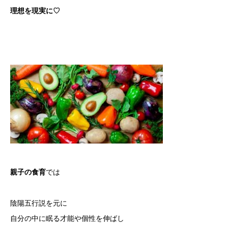
理想を現実に♡
親子の食育
では
陰陽五行説を元に
自分の中に眠る才能や個性を伸ばし