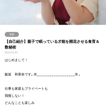
青森
【自己紹介】親子で眠っている才能を開花させる食育＆
数秘術
2023.03.30
はじめまして！
飯坂 和香奈です｡.ꕤ‿‿‿‿‿‿‿‿‿‿‿‿‿‿‿‿‿‿ꕤ.｡
仕事も家庭もプライベートも
我慢しない！
どんなことも楽しみ