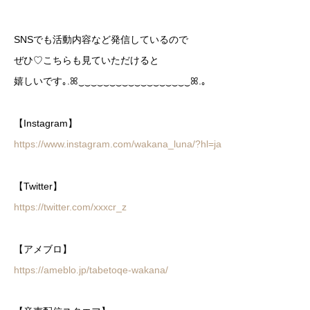
SNSでも活動内容など発信しているので
ぜひ♡こちらも見ていただけると
嬉しいです｡.ꕤ‿‿‿‿‿‿‿‿‿‿‿‿‿‿‿‿‿‿ꕤ.｡
【Instagram】
https://www.instagram.com/wakana_luna/?hl=ja
【Twitter】
https://twitter.com/xxxcr_z
【アメブロ】
https://ameblo.jp/tabetoqe-wakana/