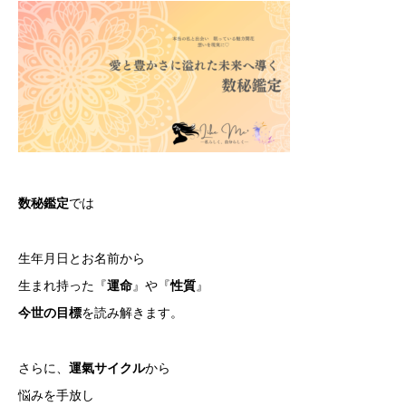
数秘鑑定
では
生年月日とお名前から
生まれ持った『
運命
』や『
性質
』
今世の目標
を読み解きます。
さらに、
運氣サイクル
から
悩みを手放し