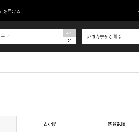
」を届ける
and
都道府県から選ぶ
or
古い順
閲覧数順