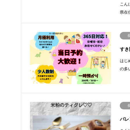
こん
県在
すき
はじ
の多
バレ