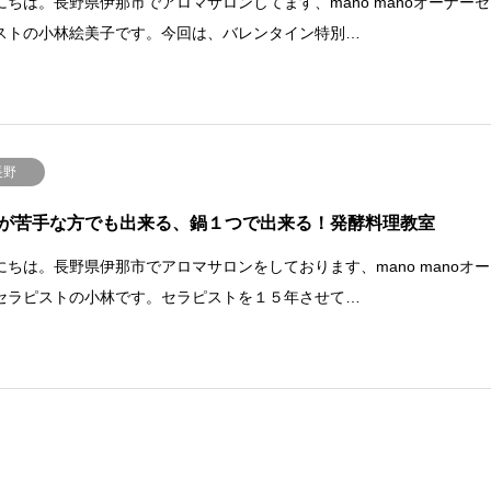
にちは。長野県伊那市でアロマサロンしてます、mano manoオーナーセ
ストの小林絵美子です。今回は、バレンタイン特別…
長野
が苦手な方でも出来る、鍋１つで出来る！発酵料理教室
にちは。長野県伊那市でアロマサロンをしております、mano manoオー
セラピストの小林です。セラピストを１５年させて…