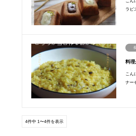
こん
ラピ
料理
こん
ナー
4件中 1〜4件を表示