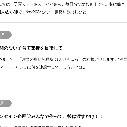
にちは！子育てママさん・パパさん、毎日おつかれさまです。私は熊本
住の占い師です&#x263a;︎／／「紫微斗数（しびと…
長野
間のない子育て支援を目指して
めまして！「注文の多い託児所 けんけんぱっ」の利根と申します。“注
い”・・・といえば何を連想するでしょうか？は…
長野
ンタイン企画♡みんなで作って、後は渡すだけ！！