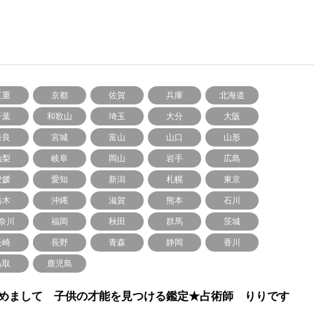
三重
京都
佐賀
兵庫
北海道
千葉
和歌山
埼玉
大分
大阪
奈良
宮城
富山
山口
山形
山梨
岐阜
岡山
岩手
広島
愛媛
愛知
新潟
札幌
東京
栃木
沖縄
滋賀
熊本
石川
奈川
福岡
秋田
群馬
茨城
長崎
長野
青森
静岡
香川
鳥取
鹿児島
めまして 子供の才能を見つける鑑定★占術師 りりです