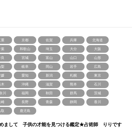
三重
京都
佐賀
兵庫
北海道
千葉
和歌山
埼玉
大分
大阪
奈良
宮城
富山
山口
山形
山梨
岐阜
岡山
岩手
広島
愛媛
愛知
新潟
札幌
東京
栃木
沖縄
滋賀
熊本
石川
奈川
福岡
秋田
群馬
茨城
長崎
長野
青森
静岡
香川
鳥取
鹿児島
めまして 子供の才能を見つける鑑定★占術師 りりです