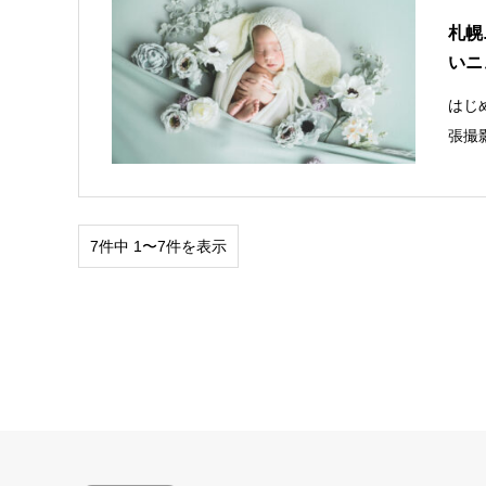
札幌
いニ
はじ
張撮
7件中 1〜7件を表示