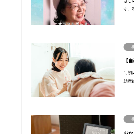
はじ
す。
【自
＼初
助産
おか