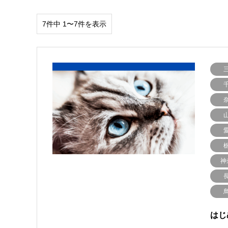
7件中 1〜7件を表示
神
はじ