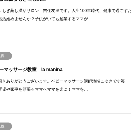
よもぎ蒸し温活サロン 吉住友里です。人生100年時代。健康で過ごす
温活始めませんか？子供がいても起業するママが…
札幌
ーマッサージ教室 la manina
頂きありがとうございます。⁡⁡⁡ベビーマッサージ講師⁡池端こゆきです毎
育児や家事を頑張るママへママを楽に！ママを…
札幌