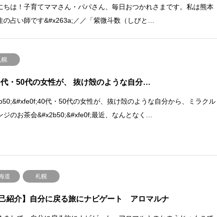
にちは！子育てママさん・パパさん、毎日おつかれさまです。私は熊本
住の占い師です&#x263a;︎／／「紫微斗数（しびと…
札幌
0代・50代の女性が、 抜け殻のような自分…
2b50;&#xfe0f;40代・50代の女性が、抜け殻のような自分から、ミラクル
ジのお茶会&#x2b50;&#xfe0f;最近、なんとなく…
海道
札幌
己紹介】自分に戻る旅にナビゲート アロマルナ