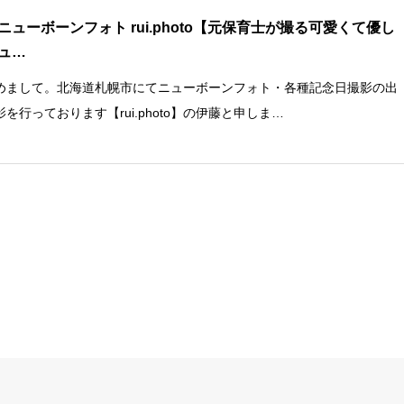
ニューボーンフォト rui.photo【元保育士が撮る可愛くて優し
ュ…
めまして。北海道札幌市にてニューボーンフォト・各種記念日撮影の出
影を行っております【rui.photo】の伊藤と申しま…