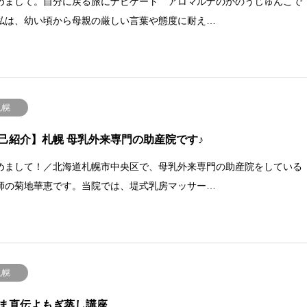
めまして。自分に戻る旅にナビゲート アロマルナのかのうじゅんこで
私は、幼い頃から母親の厳しい言葉や態度に耐え…
札幌
己紹介】札幌 母乳外来専門の助産院です♪
めまして！／北海道札幌市中央区で、母乳外来専門の助産院をしている
師の菊地華恵です。当院では、堤式乳房マッサー…
札幌
ま直伝よもぎ蒸し講座