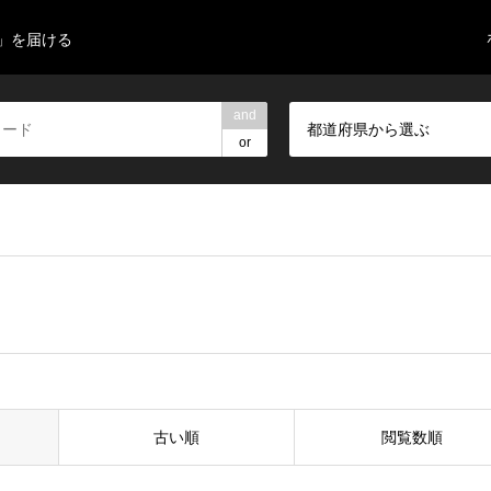
」を届ける
and
都道府県から選ぶ
or
古い順
閲覧数順