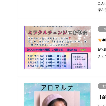
こん
県在
4
&#x
チェン
北
【自