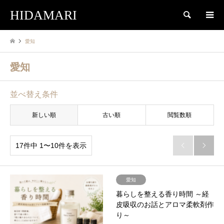
HIDAMARI
検索
愛知
愛知
並べ替え条件
新しい順
古い順
閲覧数順
17件中 1〜10件を表示


愛知
暮らしを整える香り時間 ～経
皮吸収のお話とアロマ柔軟剤作
り～