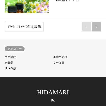
17件中 1〜10件を表示


カテゴリー
ママ向け
小学生向け
未分類
０〜３歳
３〜５歳
HIDAMARI
RSS