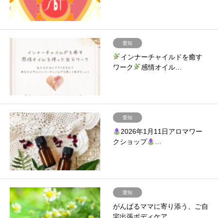
愛知
インナーチャイルドを癒す
ワーク
感情オイル…
愛知
2026年1月11日アロマワー
クショップ
…
愛知
がんばるママに寄り添う、ご自
宅出張ボディケア