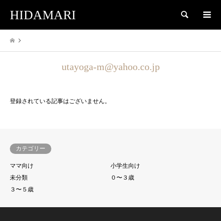
HIDAMARI
検索
utayoga-m@yahoo.co.jp
登録されている記事はございません。
カテゴリー
ママ向け
小学生向け
未分類
０〜３歳
３〜５歳