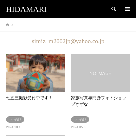
HIDAMARI
検索
simiz_m2002jp@yahoo.co.jp
七五三撮影受付中です！
家族写真専門@フォトショッ
プきずな
ママ向け
ママ向け
2024.10.13
2024.05.30