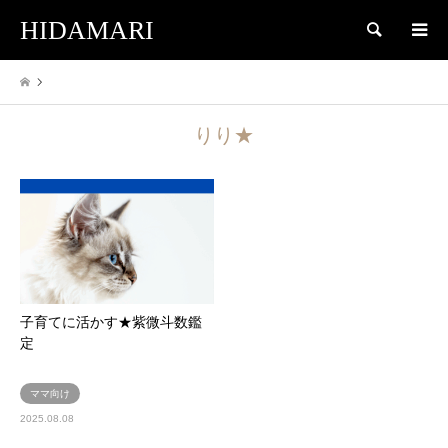
HIDAMARI
検索
りり★
子育てに活かす★紫微斗数鑑
定
ママ向け
2025.08.08