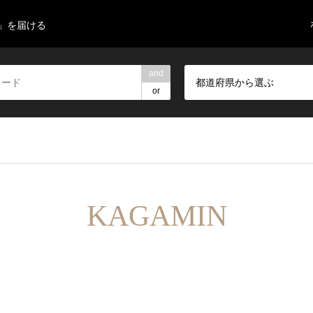
」を届ける
and
都道府県から選ぶ
or
KAGAMIN