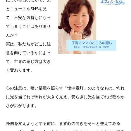
忙しい
毎日
の
なか
で、
ふ
と
ニュース
や
SNS
を
見
て、
不安
な
気持ち
に
な
っ
て
しまう
こと
は
ありま
せ
ん
か？
実は、
私
たち
が
どこ
に
注
意
を
向け
て
いるか
によっ
て、
世界
の
感じ
方
は
大き
く
変わり
ます。
心
の
注意
は、
暗い
部屋
を
照らす「
懐中
電灯」
の
よう
な
もの。
怖
れ
に
光
を
当
てれ
ば
怖
れ
が
大きく
見え、
安らぎ
に
光
を
当
てれ
ば
穏やか
さ
が
広がり
ます。
外側
を
変
え
よう
と
する
前
に、
まず
心
の
向き
を
そっと
整
えて
みる