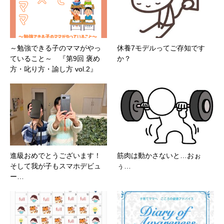
～勉強できる子のママがやっ
休養7モデルってご存知です
ていること～ 『第9回 褒め
か？
方・叱り方・諭し方 vol.2』
進級おめでとうございます！
筋肉は動かさないと…おぉ
そして我が子もスマホデビュ
ぅ…
ー…