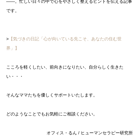
――。
忙しい
日々
の
中
で
心
を
や
さ
しく
整える
ヒント
を
伝える
記事
です。
>
【気づきの日記「心が向いている先こそ、あなたの住む世
界」】
こころを軽くしたい、前向きになりたい、自分らしく生きた
い・・・
そんなママたちを優しくサポートいたします。
どのようなことでもお気軽にご相談ください。
オフィス・るん / ヒューマンセラピー研究所