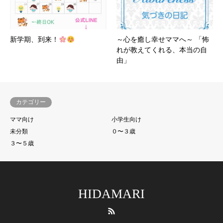
新学期、到来！
～心を癒し幸せママへ～ 「怖
れが教えてくれる、本当の自
由」
カテゴリー
ママ向け
小学生向け
未分類
０〜３歳
３〜５歳
HIDAMARI
RSS