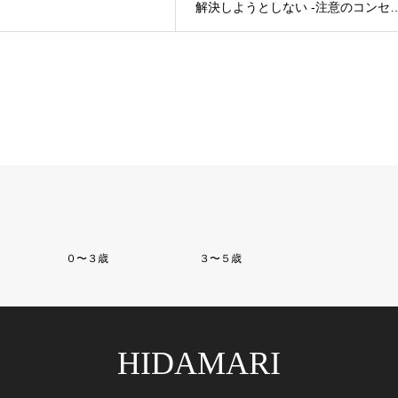
解決しようとしない -注意のコンセ
０〜３歳
３〜５歳
HIDAMARI