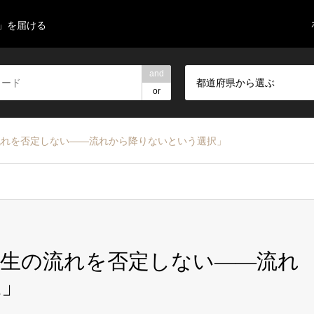
」を届ける
and
都道府県から選ぶ
or
流れを否定しない――流れから降りないという選択」
生の流れを否定しない――流れ
択」