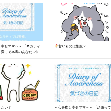
し幸せママへ～ 「ネガティ
甘いものは別腹？
愛こそ本当のあなた -小…
りたい？
～心を癒し幸せママへ～ 「頑張っ