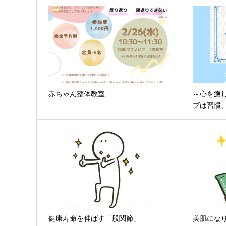
赤ちゃん整体教室
～心を癒
ブは習慣、
健康寿命を伸ばす「股関節」
美肌にな