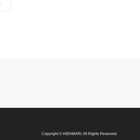
…
Copyright
©
HIDAMARI
. All Rights Reserved.