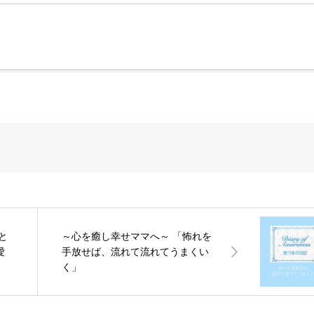
と
～心を癒し幸せママへ～ 「怖れを
愛
手放せば、流れて流れてうまくい
く」