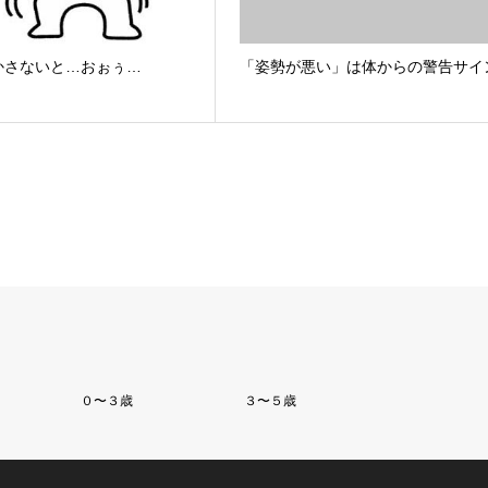
かさないと…おぉぅ…
「姿勢が悪い」は体からの警告サイ
０〜３歳
３〜５歳