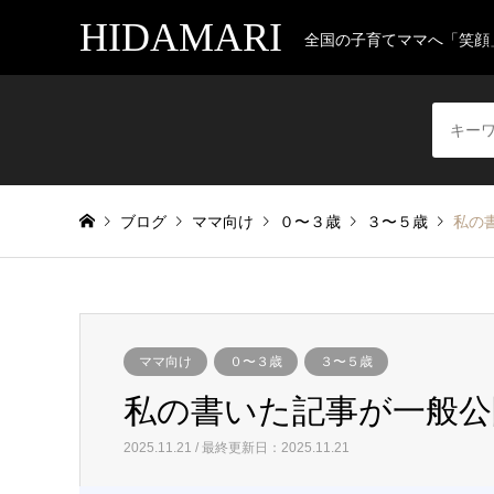
HIDAMARI
全国の子育てママへ「笑顔
ブログ
ママ向け
０〜３歳
３〜５歳
私の
ママ向け
０〜３歳
３〜５歳
私の書いた記事が一般公
2025.11.21 / 最終更新日：2025.11.21