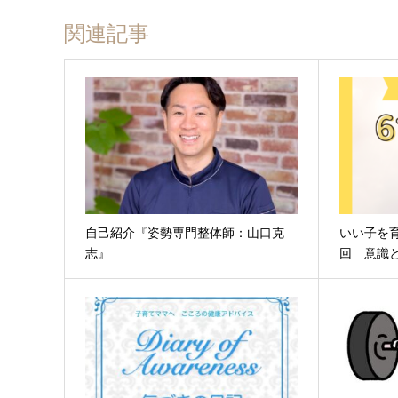
関連記事
自己紹介『姿勢専門整体師：山口克
いい子を育
志』
回 意識