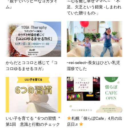
『親子でハッピーなヨガタイ
～心を癒し幸せママへ～ 「不
ム』
足、欠乏という錯覚 -しまわれ
ていた贈りもの-」
からだとココロと感じて『コ
~rei-select~長女はひどい乳児
コロゆるませるヨガ』
湿疹でした
いい子を育てる＂6つの習慣 ＂
札幌「個らぼCafe」4月の出
第1回 意識と行動のチェック
店日♬