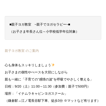
■親子ヨガ教室 ~親子でヨガセラピー~■
（お子さま年長さん位～小学校低学年位対象）
親子ヨガ教室 のご案内
心も身体もスッキリしましょう
お子さまの個性やぺースを大切にしながら
親も一緒に「子育ての“感情の波”を呼吸でやさしく整える」
日程：9/20（土）11:00～11:30（参加費：親子で500円）
場所：「イナムラキャビンヨガスクール」
（鎌倉駅→江ノ電長谷駅下車、徒歩3分 ※マットなど有ります）