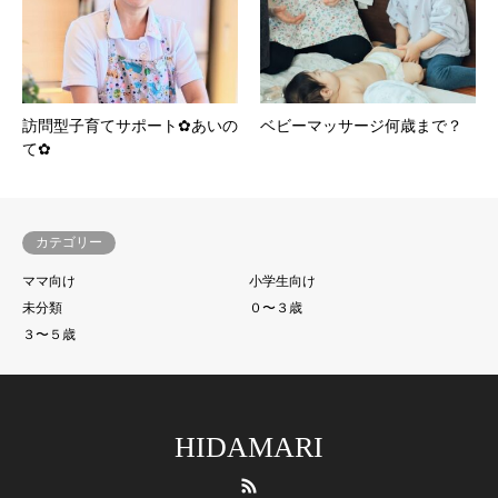
訪問型子育てサポート✿あいの
ベビーマッサージ何歳まで？
て✿
カテゴリー
ママ向け
小学生向け
未分類
０〜３歳
３〜５歳
HIDAMARI
RSS