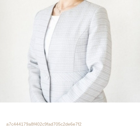
a7c444179a8f402c9fad705c2de6e7f2