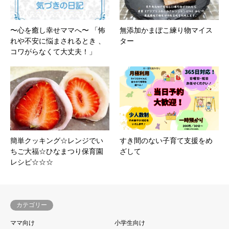
〜心を癒し幸せママへ〜 「怖
無添加かまぼこ練り物マイス
れや不安に悩まされるとき 、
ター
コワがらなくて大丈夫！」
簡単クッキング☆レンジでい
すき間のない子育て支援をめ
ちご大福☆ひなまつり保育園
ざして
レシピ☆☆☆
カテゴリー
ママ向け
小学生向け