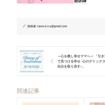
投稿者:
caoru.k.n.y@gmail.com
～心を癒し幸せママへ～ 「引き
で見つける幸せ -心のデトック
自分を取り戻す-」
関連記事