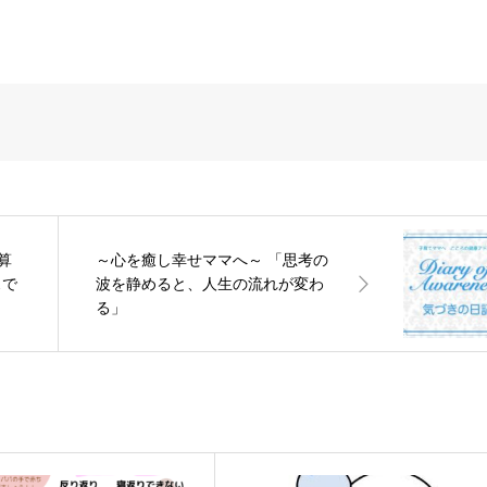
算
～心を癒し幸せママへ～ 「思考の
スで
波を静めると、人生の流れが変わ
る」