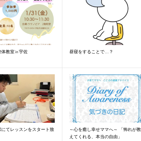
整体教室㏌宇佐
昼寝をすることで…？
席にてレッスンをスタート致
～心を癒し幸せママへ～ 「怖れが
！
えてくれる、本当の自由」