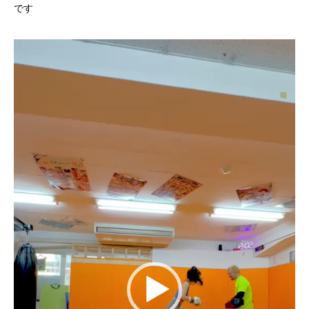
です
動
画
プ
レ
ー
ヤ
ー