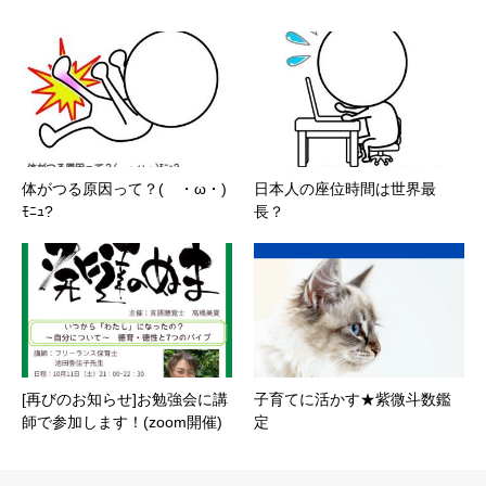
体がつる原因って？( ・ω・)
日本人の座位時間は世界最
ﾓﾆｭ?
長？
[再びのお知らせ]お勉強会に講
子育てに活かす★紫微斗数鑑
師で参加します！(zoom開催)
定