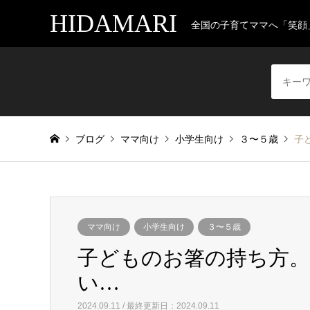
HIDAMARI
全国の子育てママへ「笑顔
ブログ
ママ向け
小学生向け
３〜５歳
子
ママ向け
小学生向け
３〜５歳
子どものお箸の持ち方
い…
2024.09.11 / 最終更新日：2024.09.11