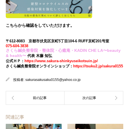
こちら
から確認をしていただけます。
〒612-8083 京都市伏見区京町5丁目104-6 RUFF京町201号室
075-604-3838
さくら鍼灸整骨院・整体院・心癒庵・KADIN CHE LA〜beauty
& health〜
代表 木藤 知弘
公式ＨＰ：
https://www.sakura-shinkyuseikotsuin.jp/
さくら鍼灸整骨院オンラインショップ：
https://tsuku2.jp/sakura0155
投稿者:
sakurasakusaku0155@yahoo.co.jp
関連記事