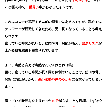
日本の成人の平日における座っている時間は
平均7時間
と、世界
20カ国の中で
一番長い
事がわかったそうです。
これはコロナが流行する以前の調査ではあるのですが、現在では
テレワークが浸透してきたため、更に長くなっていることも考え
られます。
座っている時間が長いと、筋肉や骨、関節が衰え、
健康リスク
が
上がる研究結果も報告されています。
まっ、当然と言えば当然なんですけどね（笑）
更に、座っている時間が長く同じ体制でいることで、筋肉や骨、
関節に負担がかかり、
悪い姿勢や体のゆがみ
にも繋がってしまい
ます。
座っている時間を今よりたった
10分
減らすことを目標にまずは立