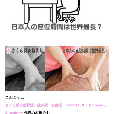
こんにちは。
さくら鍼灸整骨院・整体院・心癒庵・KADIN CHE LA〜beauty
& health〜
代表の木藤です。