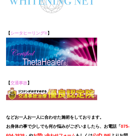
【
シータヒーリング®
】
【
交通事故
】
などお一人お一人に合わせた施術をしております。
お身体の事で少しでも何か悩みがございましたら、お電話「
075-
604-3838
」や
お問い合わせフォーム
もしくは
公式LINE
よりお問