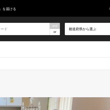
」を届ける
and
都道府県から選ぶ
or