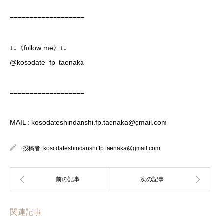
===================
↓↓《follow me》↓↓
@kosodate_fp_taenaka
===================
MAIL : kosodateshindanshi.fp.taenaka@gmail.com
投稿者:
kosodateshindanshi.fp.taenaka@gmail.com
関連記事