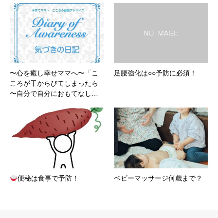
〜心を癒し幸せママへ〜「こ
足腰強化は○○予防に必須！
ころが干からびてしまったら
〜自分で自分におもてなし…
便秘は食事で予防！
ベビーマッサージ何歳まで？