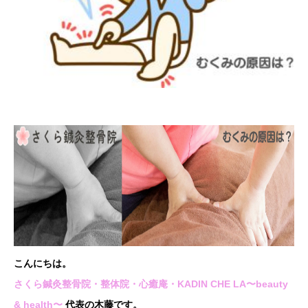
こんにちは。
さくら鍼灸整骨院・整体院・心癒庵・KADIN CHE LA〜beauty
& health〜
代表の木藤です。