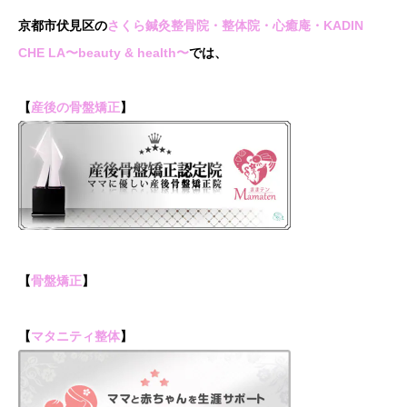
京都市伏見区の
さくら鍼灸整骨院・整体院・心癒庵・KADIN
CHE LA〜beauty & health〜
では、
【
産後の骨盤矯正
】
【
骨盤矯正
】
【
マタニティ整体
】