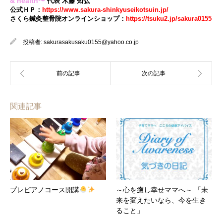
& health〜
代表 木藤 知弘
公式ＨＰ：
https://www.sakura-shinkyuseikotsuin.jp/
さくら鍼灸整骨院オンラインショップ：
https://tsuku2.jp/sakura0155
投稿者:
sakurasakusaku0155@yahoo.co.jp
関連記事
プレピアノコース開講
～心を癒し幸せママへ～ 「未
来を変えたいなら、今を生き
ること」