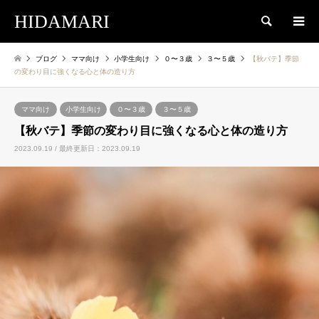
HIDAMARI
検索
ブログ
ママ向け
小学生向け
０〜３歳
３〜５歳
【秋バテ】季節
の変わり目に強くなる心と体の造り方
ママ向け
小学生向け
０〜３歳
３〜５歳
【秋バテ】季節の変わり目に強くなる心と体の造り方
2023.09.19 / 最終更新日：2023.09.19