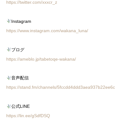
https://twitter.com/xxxcr_z
Instagram
https://www.instagram.com/wakana_luna/
ブログ
https://ameblo.jp/tabetoqe-wakana/
音声配信
https://stand.fm/channels/5fccdd4ddd3aea937b22ee6c
公式LINE
https://lin.ee/gSdfDSQ