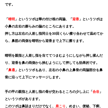
です。
「
晴明
」というツボは華の付け根の両脇、「
迎香
」というツボは
小鼻の左右の膨らみの脇のところにあります。
押し方は左右の人差し指同士を30回くらい擦り合わせて温めてか
ら、鼻筋の両側を晴明から迎香まで上下に擦ります。
晴明を親指と人差し指を当ててつまむようにしながら押し揉んだ
り、迎香を鼻の両側から挟むようにして押しても効果的です。
「
鼻通
」というツボもあり、左右の小鼻の上鼻骨の両脇部分を鼻
骨に沿って上下にマッサージします。
手の甲の親指と人差し指の骨が交わるところの少し上に「
合谷
」
というツボがあります。
このツボは鼻詰まりだけでなく、
肩こり
、めまい、便秘、下痢、