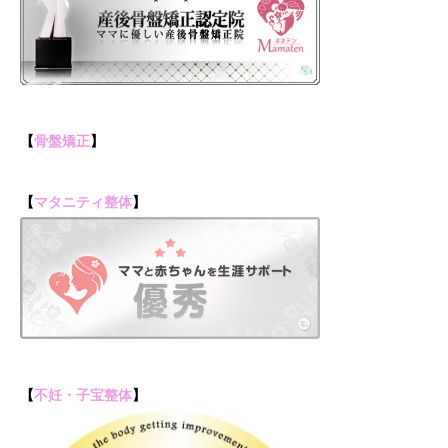
【
骨盤矯正
】
【
マタニティ整体
】
【
不妊・子宝整体
】