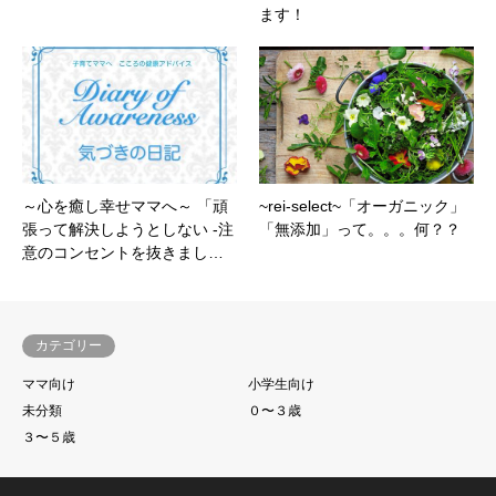
ます！
～心を癒し幸せママへ～ 「頑
~rei-select~「オーガニック」
張って解決しようとしない -注
「無添加」って。。。何？？
意のコンセントを抜きまし…
カテゴリー
ママ向け
小学生向け
未分類
０〜３歳
３〜５歳