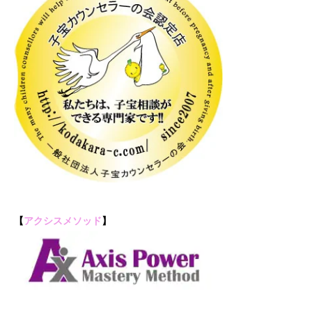
【
アクシスメソッド
】